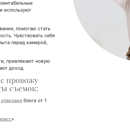
езентабельные
и используют
нии, помогаю стать
ость. Чувствовать себя
пыта перед камерой,
ги, привлекают новую
ают доход.
ас провожу
ты съемок:
 упаковке
блога от 1
пресс
»