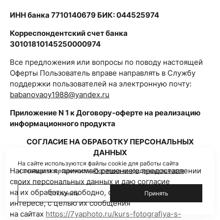
ИНН банка 7710140679 БИК: 044525974
Корреспондентский счет банка
30101810145250000974
Все предложения или вопросы по поводу настоящей
Оферты Пользователь вправе направлять в Службу
поддержки пользователей на электронную почту:
babanovaoy1988@yandex.ru
Приложение N 1 к Договору-оферте на реализацию
информационного продукта
СОГЛАСИЕ НА ОБРАБОТКУ ПЕРСОНАЛЬНЫХ
ДАННЫХ
На сайте используются файлы cookie для работы сайта
Настоящим я, принимаю решение о предоставлении
и анализа посещаемости.
Политика конфиденциальности
своих персональных данных и даю согласие
на их обработку свободно, своей волей и в своем
Отклонить
Принять
интересе, с целью их сообщения
на сайтах
https://7yaphoto.ru/kurs-fotografiya-s-